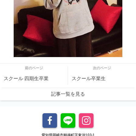
前のページ
次のページ
スクール 四期生卒業
スクール卒業生
記事一覧を見る
愛知県岡崎市舳越町字東沖103-1