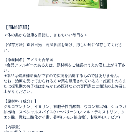
【商品詳細】
＜体の奥から健康を目指し、きもちいい毎日を＞
【保存方法】直射日光、高温多湿を避け、涼しい所に保存してくださ
い。
【原産国名】アメリカ合衆国
※食品アレルギーのある方は、原材料をご確認のうえお召し上がり下さ
い。
※本品は健康補助食品ですので疾病を治癒するものではありません。
なお、治療を受けておられる方や薬を服用されている方・妊娠中の方ま
たは授乳期のお子様はあらかじめ医師などの専門家にご相談の上お召し
上がりください。
【原材料（成分）】
グルコマンナン、イヌリン、有胞子性乳酸菌、ウコン抽出物、ショウガ
抽出物、スペシャルスパイス(ハーバリーン)／マルトデキストリン、ク
エン酸、微粒二酸化ケイ素、香料(レモン抽出物)、甘味料(ステビア)
【内容量】