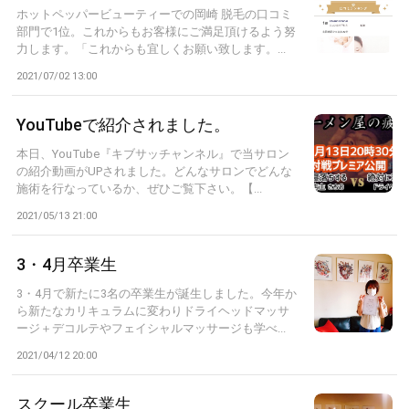
ホットペッパービューティーでの岡崎 脱毛の口コミ
部門で1位。これからもお客様にご満足頂けるよう努
力します。「これからも宜しくお願い致します。...
2021/07/02 13:00
YouTubeで紹介されました。
本日、YouTube『キブサッチャンネル』で当サロン
の紹介動画がUPされました。どんなサロンでどんな
施術を行なっているか、ぜひご覧下さい。【...
2021/05/13 21:00
3・4月卒業生
3・4月で新たに3名の卒業生が誕生しました。今年か
ら新たなカリキュラムに変わりドライヘッドマッサ
ージ＋デコルテやフェイシャルマッサージも学べ...
2021/04/12 20:00
スクール卒業生