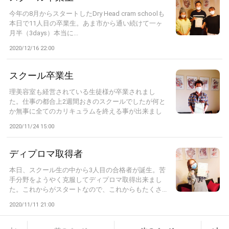
今年の8月からスタートしたDry Head cram schoolも
本日で11人目の卒業生。あま市から通い続けて一ヶ
月半（3days）本当に...
2020/12/16 22:00
スクール卒業生
理美容室も経営されている生徒様が卒業されまし
た。仕事の都合上2週間おきのスクールでしたが何と
か無事に全てのカリキュラムを終える事が出来まし
た...
2020/11/24 15:00
ディプロマ取得者
本日、スクール生の中から3人目の合格者が誕生。苦
手分野をようやく克服してディプロマ取得出来まし
た。これからがスタートなので、これからもたくさ...
2020/11/11 21:00